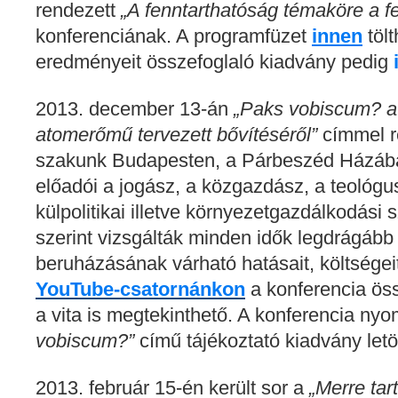
rendezett
„A fenntarthatóság témaköre a f
konferenciának. A programfüzet
innen
tölt
eredményeit összefoglaló kiadvány pedig
2013. december 13-án
„Paks vobiscum? a
atomerőmű tervezett bővítéséről”
címmel r
szakunk Budapesten, a Párbeszéd Házáb
előadói a jogász, a közgazdász, a teológus
külpolitikai illetve környezetgazdálkodás
szerint vizsgálták minden idők legdrágáb
beruházásának várható hatásait, költsége
YouTube-csatornánkon
a konferencia ös
a vita is megtekinthető. A konferencia ny
vobiscum?”
című tájékoztató kiadvány letö
2013. február 15-én került sor a
„Merre tar