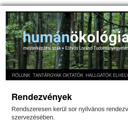
RÓLUNK
TANTÁRGYAK
OKTATÓK
HALLGATÓK
ELHEL
Rendezvények
Rendszeresen kerül sor nyilvános rendez
szervezésében.