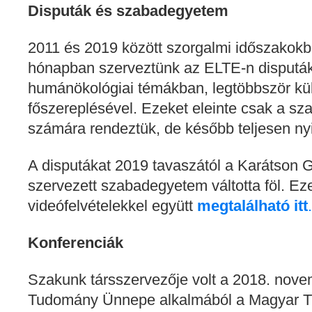
Disputák és szabadegyetem
2011 és 2019 között szorgalmi időszakok
hónapban szerveztünk az ELTE-n disputák
humánökológiai témákban, legtöbbször kü
főszereplésével. Ezeket eleinte csak a szak
számára rendeztük, de később teljesen nyit
A disputákat 2019 tavaszától a Karátson 
szervezett szabadegyetem váltotta föl. E
videófelvételekkel együtt
megtalálható itt
.
Konferenciák
Szakunk társszervezője volt a 2018. nov
Tudomány Ünnepe alkalmából a Magyar 